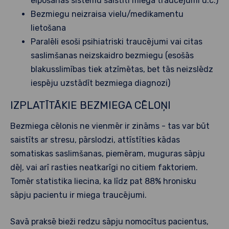
elpošanas sistēmu saistīti miega traucējumi u.c.)
Bezmiegu neizraisa vielu/medikamentu
lietošana
Paralēli esoši psihiatriski traucējumi vai citas
saslimšanas neizskaidro bezmiegu (esošās
blakusslimības tiek atzīmētas, bet tās neizslēdz
iespēju uzstādīt bezmiega diagnozi)
IZPLATĪTĀKIE BEZMIEGA CĒLOŅI
Bezmiega cēlonis ne vienmēr ir zināms - tas var būt
saistīts ar stresu, pārslodzi, attīstīties kādas
somatiskas saslimšanas, piemēram, muguras sāpju
dēļ, vai arī rasties neatkarīgi no citiem faktoriem.
Tomēr statistika liecina, ka līdz pat 88% hronisku
sāpju pacientu ir miega traucējumi.
Savā praksē bieži redzu sāpju nomocītus pacientus,