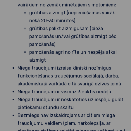
vairākiem no zemāk minētajiem simptomiem:
grūtības aizmigt (nepieciešamas vairāk
nekā 20-30 minūtes)
grūtības palikt aizmigušam (bieža
pamošanās un/vai grūtības aizmigt pēc
pamošanās)
pamošanās agri no rīta un nespēja atkal
aizmigt
Miega traucējumi izraisa klīniski nozīmīgus
funkcionēšanas traucējumus sociālajā, darba,
akadēmiskajā vai kādā citā svarīgā dzīves jomā
Miega traucējumi ir vismaz 3 naktis nedēļā
Miega traucējumi ir neskatoties uz iespēju gulēt
pietiekamu stundu skaitu
Bezmiegs nav izskaidrojams ar citiem miega
traucējumu veidiem (piem. narkolepsija, ar