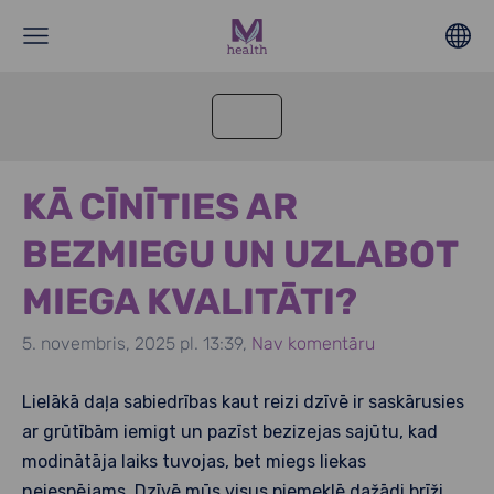
KĀ CĪNĪTIES AR
BEZMIEGU UN UZLABOT
MIEGA KVALITĀTI?
5. novembris, 2025 pl. 13:39,
Nav komentāru
Lielākā daļa sabiedrības kaut reizi dzīvē ir saskārusies
ar grūtībām iemigt un pazīst bezizejas sajūtu, kad
modinātāja laiks tuvojas, bet miegs liekas
neiespējams. Dzīvē mūs visus piemeklē dažādi brīži,