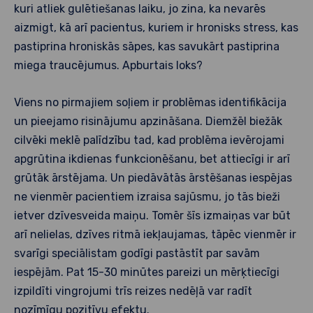
kuri atliek gulētiešanas laiku, jo zina, ka nevarēs
aizmigt, kā arī pacientus, kuriem ir hronisks stress, kas
pastiprina hroniskās sāpes, kas savukārt pastiprina
miega traucējumus. Apburtais loks?
Viens no pirmajiem soļiem ir problēmas identifikācija
un pieejamo risinājumu apzināšana. Diemžēl biežāk
cilvēki meklē palīdzību tad, kad problēma ievērojami
apgrūtina ikdienas funkcionēšanu, bet attiecīgi ir arī
grūtāk ārstējama. Un piedāvātās ārstēšanas iespējas
ne vienmēr pacientiem izraisa sajūsmu, jo tās bieži
ietver dzīvesveida maiņu. Tomēr šīs izmaiņas var būt
arī nelielas, dzīves ritmā iekļaujamas, tāpēc vienmēr ir
svarīgi speciālistam godīgi pastāstīt par savām
iespējām. Pat 15-30 minūtes pareizi un mērķtiecīgi
izpildīti vingrojumi trīs reizes nedēļā var radīt
nozīmīgu pozitīvu efektu.