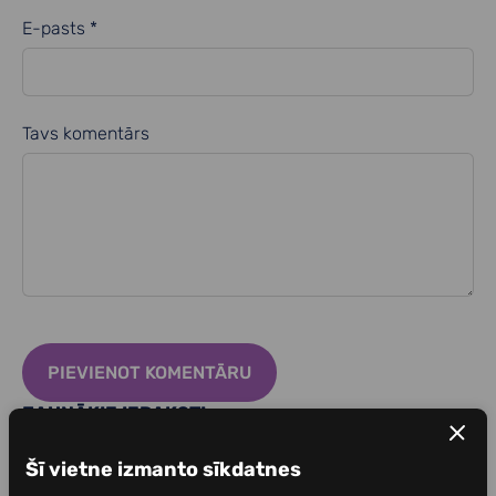
E-pasts *
Tavs komentārs
JAUNĀKIE IERAKSTI
Kā cīnīties ar bezmiegu un uzlabot miega kvalitāti?
Šī vietne izmanto sīkdatnes
5. novembris. 2025