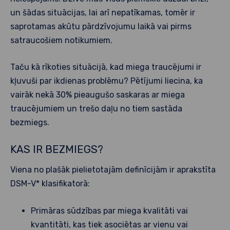
un šādas situācijas, lai arī nepatīkamas, tomēr ir
saprotamas akūtu pārdzīvojumu laikā vai pirms
satraucošiem notikumiem.
Taču kā rīkoties situācijā, kad miega traucējumi ir
kļuvuši par ikdienas problēmu? Pētījumi liecina, ka
vairāk nekā 30% pieaugušo saskaras ar miega
traucējumiem un trešo daļu no tiem sastāda
bezmiegs.
KAS IR BEZMIEGS?
Viena no plašāk pielietotajām definīcijām ir aprakstīta
DSM-V* klasifikatorā:
Primāras sūdzības par miega kvalitāti vai
kvantitāti, kas tiek asociētas ar vienu vai