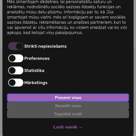
Mēs izmantojam sīkdatnes, lai personalizētu saturu un
Kā bezmiegs ietekmē svaru?
reklāmas, nodrošinātu sociālo saziņas līdzekļu funkcijas un
analizētu mūsu datu plūsmu. Informāciju par to, kā Jūs
28. augusts. 2025
izmantojat mūsu vietni, mēs arī kopīgojam ar saviem sociālās
saziņas līdzekļu, reklamēšanas un analīzes partneriem, kuri to
Kā stress ietekmē imunitāti un ko ar to darīt?
var apvienot ar citu informāciju, ko viņiem sniedzat vai ko viņi
20. maijs. 2025
apkopo, kad lietojat viņu pakalpojumus.
Strikti nepieciešams
Preferences
NOTEIKUMI
KONTAKTI
PRIVĀTUMA POLITIKA
Statistika
Mārketings
Pieņemt visas
Noraidīt visas
Saglabāt izvēli
Lasīt vairāk
→