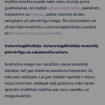
maltīte ieturēta mazāk nekā vienu stundu pirms
gulētiešanas. Arī dažādi
uztura bagātinātāji
, piemēram,
melatonīns un
magnijs
, palīdz veicināt ātrāku
iemigšanu un pilnvērtīgu miegu. Šīs sastāvdaļas var
atrast tādu kvalitatīvu uztura bagātinātāju sastāvā
kā
MV Health Sleep Complex MAX
.
Uztura bagātinātājs. Uztura bagātinātājs neaizstāj
pilnvērtīgu un sabalansētu uzturu.
Kvalitatīvs miegs nav rezultāts vienai konkrētai
darbībai, bet gan ikdienas paradumu kopumam, ko
mēs paši veidojam. Lai gan dažkārt apstākļi ir ārpus
mūsu kontroles, lielākajā daļā gadījumu mēs varam
apzināti izvēlēties rūpēties par savu veselību un
miega kvalitāti.