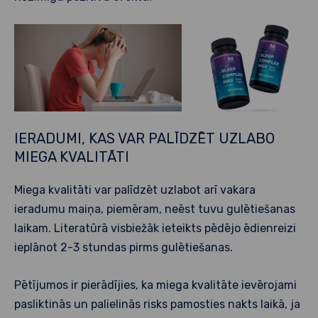
IERADUMI, KAS VAR PALĪDZĒT UZLABO
MIEGA KVALITĀTI
Miega kvalitāti var palīdzēt uzlabot arī vakara
ieradumu maiņa, piemēram, neēst tuvu gulētiešanas
laikam. Literatūrā visbiežāk ieteikts pēdējo ēdienreizi
ieplānot 2-3 stundas pirms gulētiešanas.
Pētījumos ir pierādījies, ka miega kvalitāte ievērojami
pasliktinās un palielinās risks pamosties nakts laikā, ja