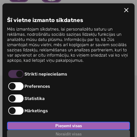
Šī vietne izmanto sīkdatnes
Mēs izmantojam sīkdatnes, lai personalizētu saturu un
reklāmas, nodrošinātu sociālo saziņas līdzekļu funkcijas un
analizētu mūsu datu plūsmu. Informāciju par to, kā Jūs
izmantojat mūsu vietni, mēs arī kopīgojam ar saviem sociālās
saziņas līdzekļu, reklamēšanas un analīzes partneriem, kuri to
var apvienot ar citu informāciju, ko viņiem sniedzat vai ko viņi
apkopo, kad lietojat viņu pakalpojumus.
Strikti nepieciešams
Preferences
NOTEIKUMI
KONTAKTI
PRIVĀTUMA POLITIKA
Statistika
Mārketings
Pieņemt visas
Noraidīt visas